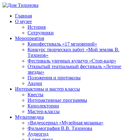
Перейти
к
Главная
содержимому
Дом
ППМВК
О музее
Тихонова
История
Сотрудники
Мероприятия
Кинофестиваль «17 мгновений»
Конкурс творческих работ «Мой земляк В.
Тихонов»
Фестиваль уличных культур «Стоп-кадр»
Открытый театральный фестиваль «Летние
звезды»
Положения и протоколы
Акции
Интерактивы и мастер классы
Квесты
Интерактивные программы
Кинолектории
Мастер-классы
Мультимедиа
«Видеосериал «Музейная мозаика»
Фильмография В.В. Тихонова
Аудиогид
Аллея звезд