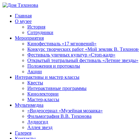
Перейти
к
Главная
содержимому
Дом
ППМВК
О музее
Тихонова
История
Сотрудники
Мероприятия
Кинофестиваль «17 мгновений»
Конкурс творческих работ «Мой земляк В. Тихонов
Фестиваль уличных культур «Стоп-кадр»
Открытый театральный фестиваль «Летние звезды»
Положения и протоколы
Акции
Интерактивы и мастер классы
Квесты
Интерактивные программы
Кинолектории
Мастер-классы
Мультимедиа
«Видеосериал «Музейная мозаика»
Фильмография В.В. Тихонова
Аудиогид
Аллея звезд
Галерея
Контакты