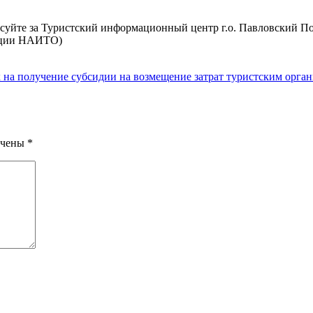
суйте за Туристский информационный центр г.о. Павловский П
нации НАИТО)
к на получение субсидии на возмещение затрат туристским орга
ечены
*