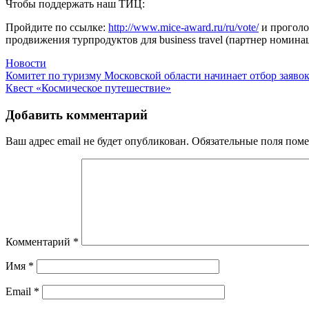
Чтобы поддержать наш ТИЦ:
Пройдите по ссылке:
http://www.mice-award.ru/ru/vote/
и проголо
продвижения турпродуктов для business travel (партнер номи
Новости
Навигация
Комитет по туризму Московской области начинает отбор заяво
Квест «Космическое путешествие»
по
записям
Добавить комментарий
Ваш адрес email не будет опубликован.
Обязательные поля пом
Комментарий
*
Имя
*
Email
*