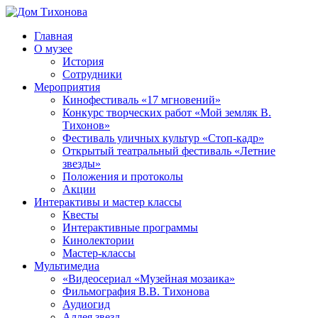
Перейти
к
Главная
содержимому
Дом
ППМВК
О музее
Тихонова
История
Сотрудники
Мероприятия
Кинофестиваль «17 мгновений»
Конкурс творческих работ «Мой земляк В.
Тихонов»
Фестиваль уличных культур «Стоп-кадр»
Открытый театральный фестиваль «Летние
звезды»
Положения и протоколы
Акции
Интерактивы и мастер классы
Квесты
Интерактивные программы
Кинолектории
Мастер-классы
Мультимедиа
«Видеосериал «Музейная мозаика»
Фильмография В.В. Тихонова
Аудиогид
Аллея звезд