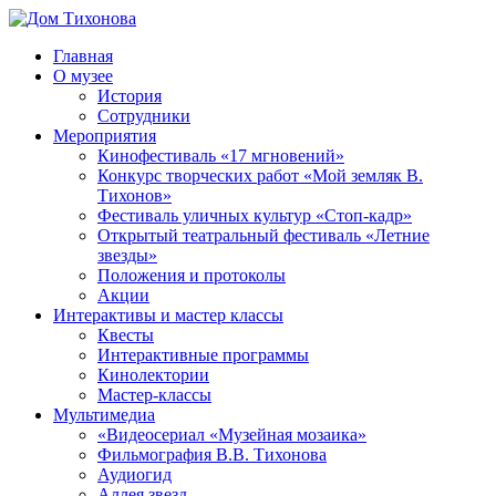
Перейти
к
Главная
содержимому
Дом
ППМВК
О музее
Тихонова
История
Сотрудники
Мероприятия
Кинофестиваль «17 мгновений»
Конкурс творческих работ «Мой земляк В.
Тихонов»
Фестиваль уличных культур «Стоп-кадр»
Открытый театральный фестиваль «Летние
звезды»
Положения и протоколы
Акции
Интерактивы и мастер классы
Квесты
Интерактивные программы
Кинолектории
Мастер-классы
Мультимедиа
«Видеосериал «Музейная мозаика»
Фильмография В.В. Тихонова
Аудиогид
Аллея звезд