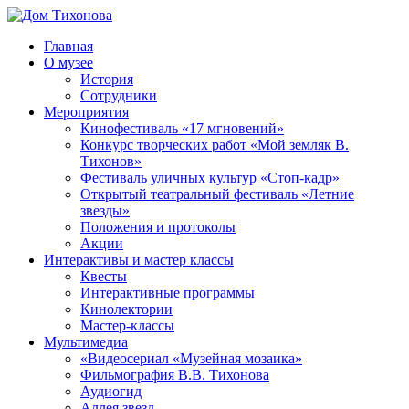
Перейти
к
Главная
содержимому
Дом
ППМВК
О музее
Тихонова
История
Сотрудники
Мероприятия
Кинофестиваль «17 мгновений»
Конкурс творческих работ «Мой земляк В.
Тихонов»
Фестиваль уличных культур «Стоп-кадр»
Открытый театральный фестиваль «Летние
звезды»
Положения и протоколы
Акции
Интерактивы и мастер классы
Квесты
Интерактивные программы
Кинолектории
Мастер-классы
Мультимедиа
«Видеосериал «Музейная мозаика»
Фильмография В.В. Тихонова
Аудиогид
Аллея звезд