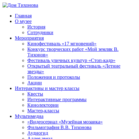
Перейти
к
Главная
содержимому
Дом
ППМВК
О музее
Тихонова
История
Сотрудники
Мероприятия
Кинофестиваль «17 мгновений»
Конкурс творческих работ «Мой земляк В.
Тихонов»
Фестиваль уличных культур «Стоп-кадр»
Открытый театральный фестиваль «Летние
звезды»
Положения и протоколы
Акции
Интерактивы и мастер классы
Квесты
Интерактивные программы
Кинолектории
Мастер-классы
Мультимедиа
«Видеосериал «Музейная мозаика»
Фильмография В.В. Тихонова
Аудиогид
Аллея звезд