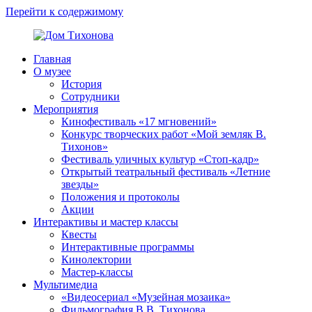
Перейти к содержимому
Главная
Дом
ППМВК
О музее
Тихонова
История
Сотрудники
Мероприятия
Кинофестиваль «17 мгновений»
Конкурс творческих работ «Мой земляк В.
Тихонов»
Фестиваль уличных культур «Стоп-кадр»
Открытый театральный фестиваль «Летние
звезды»
Положения и протоколы
Акции
Интерактивы и мастер классы
Квесты
Интерактивные программы
Кинолектории
Мастер-классы
Мультимедиа
«Видеосериал «Музейная мозаика»
Фильмография В.В. Тихонова