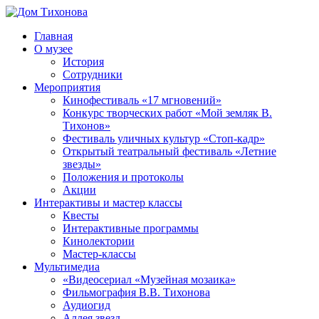
Перейти
к
Главная
содержимому
Дом
ППМВК
О музее
Тихонова
История
Сотрудники
Мероприятия
Кинофестиваль «17 мгновений»
Конкурс творческих работ «Мой земляк В.
Тихонов»
Фестиваль уличных культур «Стоп-кадр»
Открытый театральный фестиваль «Летние
звезды»
Положения и протоколы
Акции
Интерактивы и мастер классы
Квесты
Интерактивные программы
Кинолектории
Мастер-классы
Мультимедиа
«Видеосериал «Музейная мозаика»
Фильмография В.В. Тихонова
Аудиогид
Аллея звезд