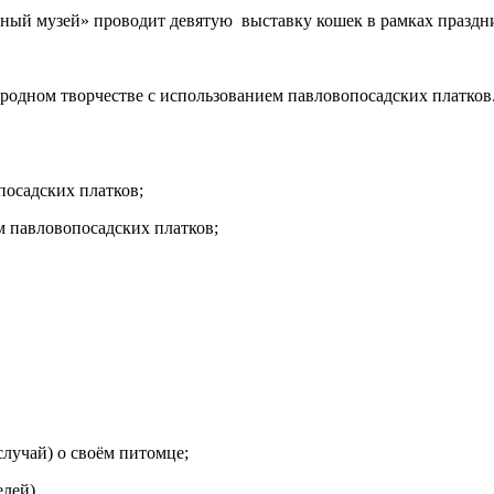
ный музей» проводит девятую выставку кошек в рамках праздни
одном творчестве с использованием павловопосадских платков.
посадских платков;
м павловопосадских платков;
случай) о своём питомце;
лей).