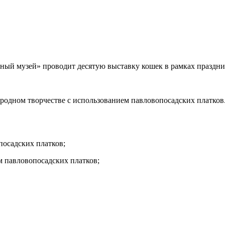
ый музей» проводит десятую выставку кошек в рамках праздник
одном творчестве с использованием павловопосадских платков.
посадских платков;
м павловопосадских платков;