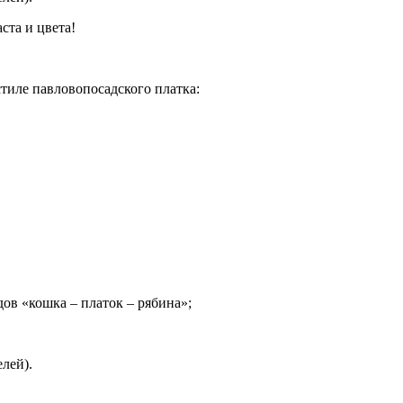
ста и цвета!
тиле павловопосадского платка:
ов «кошка – платок – рябина»;
лей).