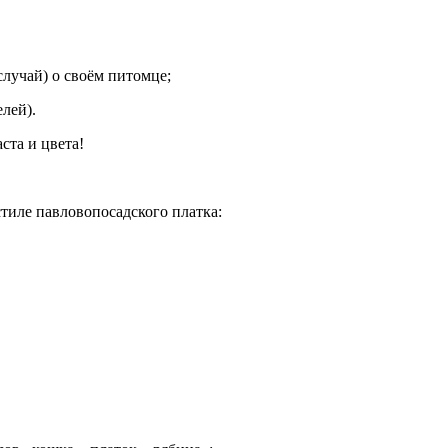
случай) о своём питомце;
лей).
ста и цвета!
тиле павловопосадского платка: