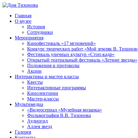
Перейти
к
Главная
содержимому
Дом
ППМВК
О музее
Тихонова
История
Сотрудники
Мероприятия
Кинофестиваль «17 мгновений»
Конкурс творческих работ «Мой земляк В. Тихонов
Фестиваль уличных культур «Стоп-кадр»
Открытый театральный фестиваль «Летние звезды»
Положения и протоколы
Акции
Интерактивы и мастер классы
Квесты
Интерактивные программы
Кинолектории
Мастер-классы
Мультимедиа
«Видеосериал «Музейная мозаика»
Фильмография В.В. Тихонова
Аудиогид
Аллея звезд
Галерея
Контакты