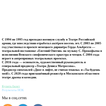
С 1994 по 1995 год проходил военную службу в Театре Российской
армии, где впоследствии отработал актёром восемь лет. С 2003 по 2005
год участвовал в проекте немецкого дирижёра Герда Альбрехта —
театральной постановке «Евгений Онегин» на музыку С. Прокофьева в
исполнении Венского симфонического оркестра и чтецов. С 2004 года
играет в антрепризных театральных проектах.
С 2016 года — основатель, художественный руководитель и
генеральный продюсер «Театра Дениса Матросова».
Продюсер спектаклей «Двое в лифте, не считая текилы» и «Ты будешь
мой!». С 2020 года приглашённый режиссёр в Московском областном
театре драмы и комедии.
Купить билет
Результаты НОК
Мы в соц.сетях