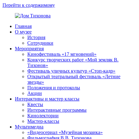
Перейти к содержимому
Главная
Дом
ППМВК
О музее
Тихонова
История
Сотрудники
Мероприятия
Кинофестиваль «17 мгновений»
Конкурс творческих работ «Мой земляк В.
Тихонов»
Фестиваль уличных культур «Стоп-кадр»
Открытый театральный фестиваль «Летние
звезды»
Положения и протоколы
Акции
Интерактивы и мастер классы
Квесты
Интерактивные программы
Кинолектории
Мастер-классы
Мультимедиа
«Видеосериал «Музейная мозаика»
Фильмография В.В. Тихонова