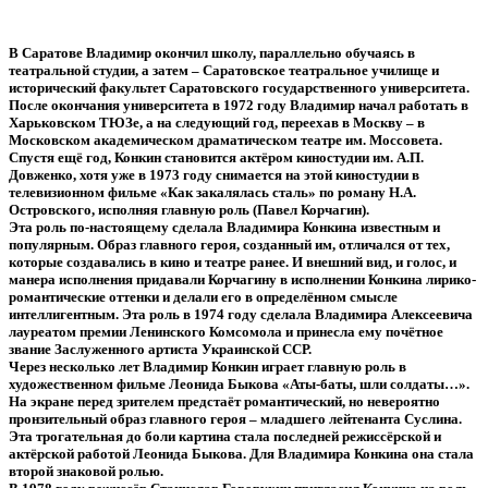
В Саратове Владимир окончил школу, параллельно обучаясь в
театральной студии, а затем – Саратовское театральное училище и
исторический факультет Саратовского государственного университета.
После окончания университета в 1972 году Владимир начал работать в
Харьковском ТЮЗе, а на следующий год, переехав в Москву – в
Московском академическом драматическом театре им. Моссовета.
Спустя ещё год, Конкин становится актёром киностудии им. А.П.
Довженко, хотя уже в 1973 году снимается на этой киностудии в
телевизионном фильме «Как закалялась сталь» по роману Н.А.
Островского, исполняя главную роль (Павел Корчагин).
Эта роль по-настоящему сделала Владимира Конкина известным и
популярным. Образ главного героя, созданный им, отличался от тех,
которые создавались в кино и театре ранее. И внешний вид, и голос, и
манера исполнения придавали Корчагину в исполнении Конкина лирико-
романтические оттенки и делали его в определённом смысле
интеллигентным. Эта роль в 1974 году сделала Владимира Алексеевича
лауреатом премии Ленинского Комсомола и принесла ему почётное
звание Заслуженного артиста Украинской ССР.
Через несколько лет Владимир Конкин играет главную роль в
художественном фильме Леонида Быкова «Аты-баты, шли солдаты…».
На экране перед зрителем предстаёт романтический, но невероятно
пронзительный образ главного героя – младшего лейтенанта Суслина.
Эта трогательная до боли картина стала последней режиссёрской и
актёрской работой Леонида Быкова. Для Владимира Конкина она стала
второй знаковой ролью.