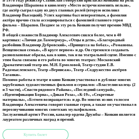
В 1978 году режиссёр Станислав Говорухин пригласил Конкина на роль
Владимира Шарапова в киноленту «Место встречи изменить нельзя»,
где актёр сыграл одну из двух главных ролей (вторую исполнил
Владимир Высоцкий). Успех картины был невероятным, а фамилия
актёра прочно стала ассоциироваться с фамилией главного героя
фильма – Шарапов. Позднее за эту роль Конкин получит премию МВД
РФ.
В общей сложности Владимир Алексеевич снялся более, чем в 40
картинах: «Лючия ди Ламмермур», «Отцы и дети», «Благородный
разбойник Владимир Дубровский», «Принцесса на бобах», «Романовы.
Венценосная семья», «В круге первом» и др. Он стремился создавать
разноплановые образы, как в кино, так и на театральной сцене. Именно с
этим была связана и его работа во многих театрах: Московский
Драматический театр им. М.Н. Ермоловой, Театр-студия Е.В.
Радомысленского, Театр «Вернисаж», Театр «Содружество актёров
Таганки».
Помимо работы в театре и кино Конкин участвовал в дубляже многих
зарубежных художественных фильмов и сериалов: «Властелин колец» (2
и 3 части), «Спасти рядового Райана», «Последний самурай»,
«Идентификация Борна», «Дикая Роза», «К-19», «Секретные
материалы», «Бэтмен возвращается» и др. Во многих из них голосом
Владимира Алексеевича говорят главные герои, а также он участвовал в
переозвучивании многих советских мультфильмов.
Заслуженный артист России, кавалер ордена Дружбы – Конкин является
лауреатом различных наград и премий.
Купить билет