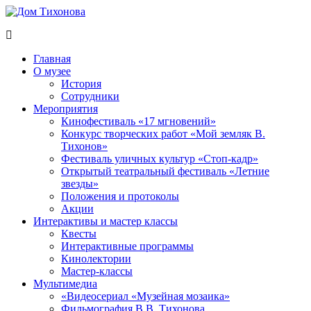
Перейти
к
содержимому
Дом
ППМВК
Тихонова
Главная
О музее
История
Сотрудники
Мероприятия
Кинофестиваль «17 мгновений»
Конкурс творческих работ «Мой земляк В.
Тихонов»
Фестиваль уличных культур «Стоп-кадр»
Открытый театральный фестиваль «Летние
звезды»
Положения и протоколы
Акции
Интерактивы и мастер классы
Квесты
Интерактивные программы
Кинолектории
Мастер-классы
Мультимедиа
«Видеосериал «Музейная мозаика»
Фильмография В.В. Тихонова