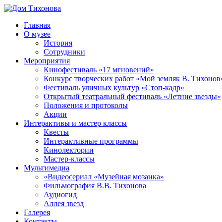
Перейти
к
Главная
содержимому
Дом
ППМВК
О музее
Тихонова
История
Сотрудники
Мероприятия
Кинофестиваль «17 мгновений»
Конкурс творческих работ «Мой земляк В. Тихонов
Фестиваль уличных культур «Стоп-кадр»
Открытый театральный фестиваль «Летние звезды»
Положения и протоколы
Акции
Интерактивы и мастер классы
Квесты
Интерактивные программы
Кинолектории
Мастер-классы
Мультимедиа
«Видеосериал «Музейная мозаика»
Фильмография В.В. Тихонова
Аудиогид
Аллея звезд
Галерея
Контакты