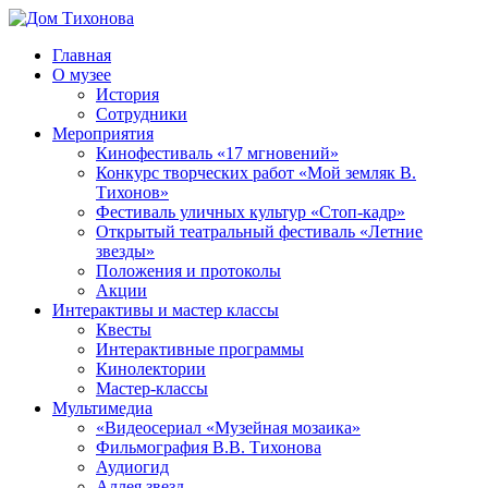
Перейти
к
Главная
содержимому
Дом
ППМВК
О музее
Тихонова
История
Сотрудники
Мероприятия
Кинофестиваль «17 мгновений»
Конкурс творческих работ «Мой земляк В.
Тихонов»
Фестиваль уличных культур «Стоп-кадр»
Открытый театральный фестиваль «Летние
звезды»
Положения и протоколы
Акции
Интерактивы и мастер классы
Квесты
Интерактивные программы
Кинолектории
Мастер-классы
Мультимедиа
«Видеосериал «Музейная мозаика»
Фильмография В.В. Тихонова
Аудиогид
Аллея звезд