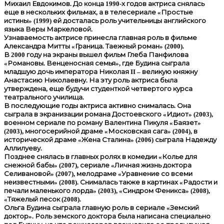
Михаил Евдокимов. До конца 1990-х годов актриса снялась
еще в нескольких фильмах, а в телесериале «Простые
истины» (1999) ей досталась роль учительницы английского
языка Веры Маркеловой.
Узнаваемость актрисе принесла главная роль в фильме
Александра Митты «Граница. Таежный роман» (2000).
В 2000 году на экраны вышел фильм Глеба Панфилова
«Романовы. Венценосная семья», где Будина сыграла
младшую дочь императора Николая II – великую княжну
Анастасию Николаевну. На эту роль актриса была
утверждена, еще будучи студенткой четвертого курса
театрального училища.
В последующие годы актриса активно снималась. Она
сыграла в экранизации романа Достоевского «Идиот» (2003),
военном сериале по роману Валентина Пикуля «Баязет»
(2003), многосерийной драме «Московская сага» (2004), в
исторической драме «Жена Сталина» (2006) сыграла Надежду
Аллилуеву.
Позднее снялась в главных ролях в комедии «Колье для
снежной бабы» (2007), сериале «Личная жизнь доктора
Селивановой» (2007), мелодраме «Уравнение со всеми
неизвестными» (2008). Снималась также в картинах «Радости и
печали маленького лорда» (2003), «Синдром Феникса» (2008),
«Тяжелый песок (2008).
Ольга Будина сыграла главную роль в сериале «Земский
доктор». Роль земского доктора была написана специально