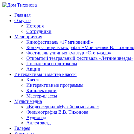
Перейти
к
Главная
содержимому
Дом
ППМВК
О музее
Тихонова
История
Сотрудники
Мероприятия
Кинофестиваль «17 мгновений»
Конкурс творческих работ «Мой земляк В. Тихонов
Фестиваль уличных культур «Стоп-кадр»
Открытый театральный фестиваль «Летние звезды»
Положения и протоколы
Акции
Интерактивы и мастер классы
Квесты
Интерактивные программы
Кинолектории
Мастер-классы
Мультимедиа
«Видеосериал «Музейная мозаика»
Фильмография В.В. Тихонова
Аудиогид
Аллея звезд
Галерея
Контакты