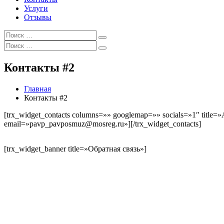
Услуги
Отзывы
Искать:
Поиск
Искать:
Поиск
Контакты #2
Главная
Контакты #2
[trx_widget_contacts columns=»» googlemap=»» socials=»1″ title
email=»pavp_pavposmuz@mosreg.ru»][/trx_widget_contacts]
[trx_widget_banner title=»Обратная связь»]