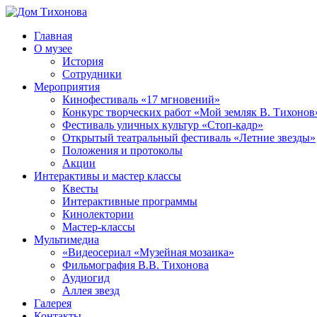
Перейти
к
Главная
содержимому
Дом
ППМВК
О музее
Тихонова
История
Сотрудники
Мероприятия
Кинофестиваль «17 мгновений»
Конкурс творческих работ «Мой земляк В. Тихонов
Фестиваль уличных культур «Стоп-кадр»
Открытый театральный фестиваль «Летние звезды»
Положения и протоколы
Акции
Интерактивы и мастер классы
Квесты
Интерактивные программы
Кинолектории
Мастер-классы
Мультимедиа
«Видеосериал «Музейная мозаика»
Фильмография В.В. Тихонова
Аудиогид
Аллея звезд
Галерея
Контакты